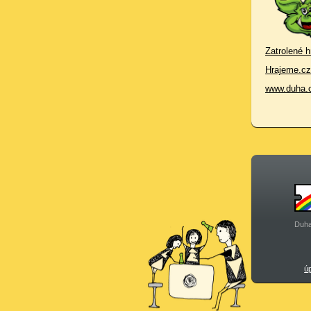
Zatrolené h
Hrajeme.cz
www.duha.
Duha
ú