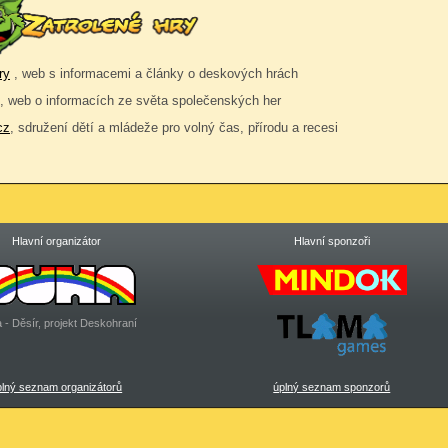
ry
, web s informacemi a články o deskových hrách
, web o informacích ze světa společenských her
cz
, sdružení dětí a mládeže pro volný čas, přírodu a recesi
Hlavní organizátor
Hlavní sponzoři
 - Děsír, projekt Deskohraní
plný seznam organizátorů
úplný seznam sponzorů