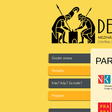
PA
Úvodní strana
Aktuality
Kde? Kdy? Za kolik?
Program