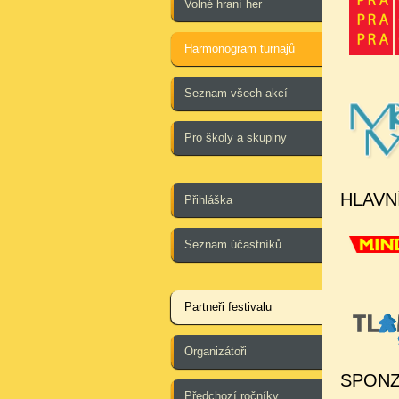
Volné hraní her
Harmonogram turnajů
Seznam všech akcí
Pro školy a skupiny
HLAVN
Přihláška
Seznam účastníků
Partneři festivalu
Organizátoři
SPONZ
Předchozí ročníky