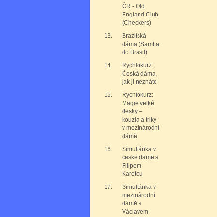
ČR - Old
England Club
(Checkers)
13.
Brazilská
dáma (Samba
do Brasil)
14.
Rychlokurz:
Česká dáma,
jak ji neznáte
15.
Rychlokurz:
Magie velké
desky –
kouzla a triky
v mezinárodní
dámě
16.
Simultánka v
české dámě s
Filipem
Karetou
17.
Simultánka v
mezinárodní
dámě s
Václavem