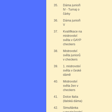
35.
Dáma junioři
IV - Turnaj o
čárky
36.
Dáma junioři
V
37.
Kvalifikace na
mistrovství
světa v GAYP
checkers
38.
Mistrovství
světa juniorů
v checkers
39.
1. mistrovství
světa v české
dámě
40.
Mistrovství
světa žen v
checkers
41.
Dolce Italia
(italská dáma)
42.
Simultánka