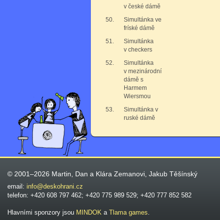
v české dámě
50.
Simultánka ve
fríské dámě
51.
Simultánka
v checkers
52.
Simultánka
v mezinárodní
dámě s
Harmem
Wiersmou
53.
Simultánka v
ruské dámě
© 2001–2026 Martin, Dan a Klára Zemanovi, Jakub Těšínský
email:
info@deskohrani.cz
telefon: +420 608 797 462; +420 775 989 529; +420 777 852 582
Hlavními sponzory jsou
MINDOK
a
Tlama games
.