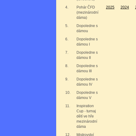
4.
Pohár ČFD
2025
2024
(mezinárodní
dáma)
5.
Dopoledne s
dámou
6.
Dopoledne s
dámou I
7.
Dopoledne s
dámou II
8.
Dopoledne s
dámou III
9.
Dopoledne s
dámou IV
10.
Dopoledne s
dámou V
11.
Inspiration
Cup - turnaj
dětí ve hře
mezinárodní
dáma
12.
Mistrovství