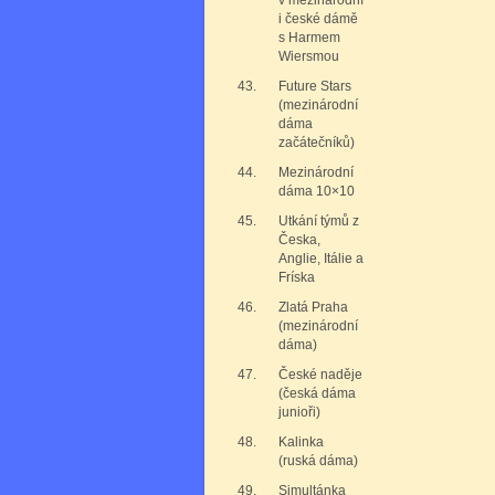
v mezinárodní
i české dámě
s Harmem
Wiersmou
43.
Future Stars
(mezinárodní
dáma
začátečníků)
44.
Mezinárodní
dáma 10×10
45.
Utkání týmů z
Česka,
Anglie, Itálie a
Fríska
46.
Zlatá Praha
(mezinárodní
dáma)
47.
České naděje
(česká dáma
junioři)
48.
Kalinka
(ruská dáma)
49.
Simultánka