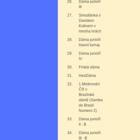
26.
Dáma junioři
III
27.
Simultánka s
Davidem
Kotinem v
mnoha hrách
28.
Dáma junioři
hlavní turnaj
29.
Dáma junioři
IV
30.
Fríská dáma
31.
HexDáma
32.
1.Mistrovství
ČR v
Brazilské
dámě (Samba
do Brasil
Numero 2)
33.
Dáma junioři
II - B
34.
Dáma junioři
III - B