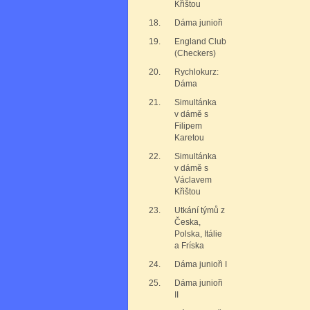
Křištou
18.
Dáma junioři
19.
England Club
(Checkers)
20.
Rychlokurz:
Dáma
21.
Simultánka
v dámě s
Filipem
Karetou
22.
Simultánka
v dámě s
Václavem
Křištou
23.
Utkání týmů z
Česka,
Polska, Itálie
a Fríska
24.
Dáma junioři I
25.
Dáma junioři
II