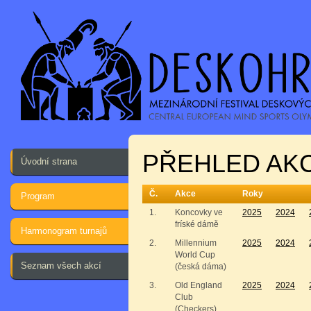
PŘEHLED AKC
Úvodní strana
Č.
Akce
Roky
Program
1.
Koncovky ve
2025
2024
fríské dámě
Harmonogram turnajů
2.
Millennium
2025
2024
World Cup
Seznam všech akcí
(česká dáma)
3.
Old England
2025
2024
Club
(Checkers)