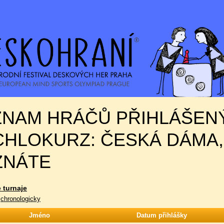
ZNAM HRÁČŮ PŘIHLÁŠEN
HLOKURZ: ČESKÁ DÁMA, 
ZNÁTE
 turnaje
|
chronologicky
Jméno
Datum přihlášky