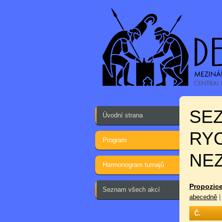
SE
Úvodní strana
RYC
Program
NE
Harmonogram turnajů
Propozice
Seznam všech akcí
abecedně
Č.