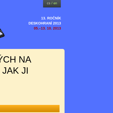
cs
/
en
13. ROČNÍK
DESKOHRANÍ 2013
05.–13. 10. 2013
ÝCH NA
JAK JI