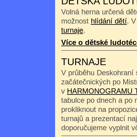
DĚTSKÁ LUDOT
Volná herna určená děte
možnost
hlídání dětí
. V
turnaje
.
Více o dětské ludotéc
TURNAJE
V průběhu Deskohraní s
začátečnických po Mist
v
HARMONOGRAMU 
tabulce po dnech a po 
prokliknout na propozi
turnajů a prezentací na
doporučujeme vyplnit 