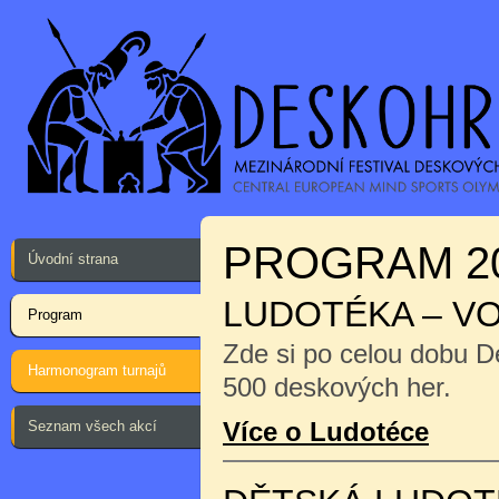
PROGRAM 2
Úvodní strana
LUDOTÉKA – V
Program
Zde si po celou dobu D
Harmonogram turnajů
500 deskových her.
Více o Ludotéce
Seznam všech akcí