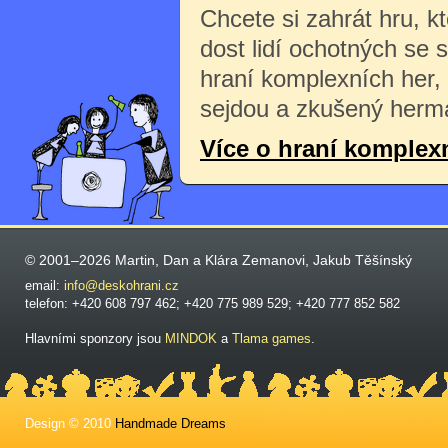
Chcete si zahrát hru, k
dost lidí ochotných se 
hraní komplexních her,
sejdou a zkušený herma
Více o hraní komplex
© 2001–2026 Martin, Dan a Klára Zemanovi, Jakub Těšínský
email:
info@deskohrani.cz
telefon: +420 608 797 462; +420 775 989 529; +420 777 852 582
Hlavními sponzory jsou
MINDOK
a
Tlama games
.
Design © 2010
Handmade Dreams