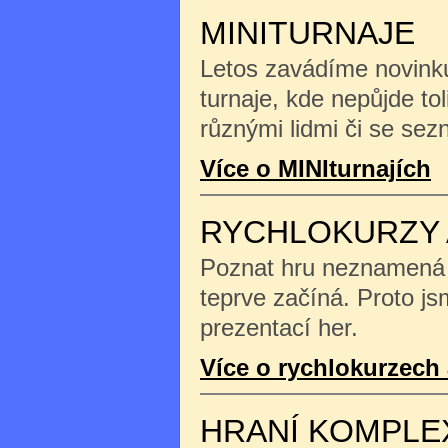
MINITURNAJE
Letos zavádíme novinku
turnaje, kde nepůjde tol
různými lidmi či se se
Více o MINIturnajích
RYCHLOKURZY 
Poznat hru neznamená na
teprve začíná. Proto js
prezentací her.
Více o rychlokurzech 
HRANÍ KOMPLE