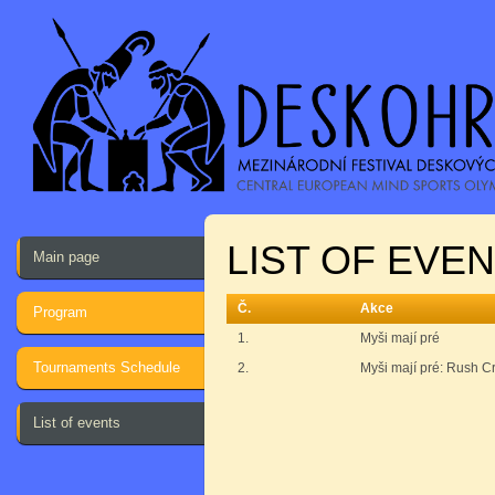
LIST OF EVEN
Main page
Č.
Akce
Program
1.
Myši mají pré
Tournaments Schedule
2.
Myši mají pré: Rush 
List of events