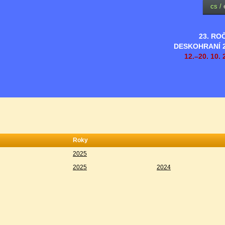
cs
/
23. RO
DESKOHRANÍ 
12.–20. 10. 
Roky
2025
2025
2024