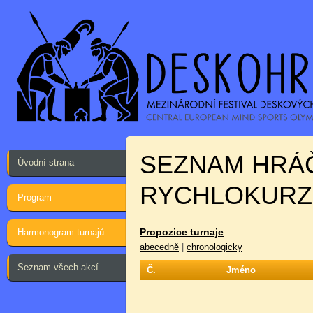
SEZNAM HRÁ
Úvodní strana
RYCHLOKURZ:
Program
Propozice turnaje
Harmonogram turnajů
abecedně
|
chronologicky
Seznam všech akcí
Č.
Jméno