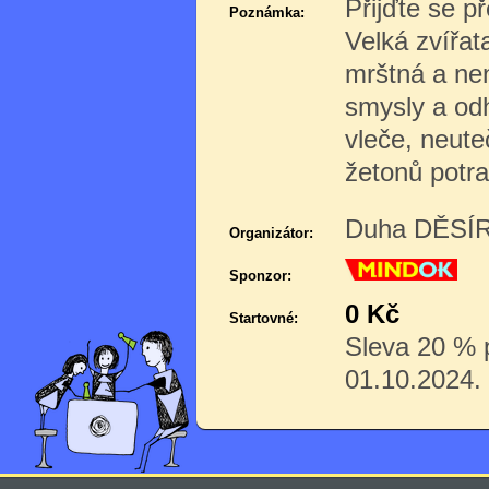
Přijďte se p
Poznámka:
Velká zvířat
mrštná a nen
smysly a odh
vleče, neut
žetonů potra
Duha DĚSÍR 
Organizátor:
Sponzor:
0 Kč
Startovné:
Sleva 20 % p
01.10.2024.