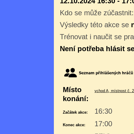
12.10.2024 16:30 - 17:
Kdo se může zúčastnit
Výsledky této akce se
Trénovat i naučit se pr
Není potřeba hlásit s
Místo
vchod A, místnost č. 
konání:
16:30
Začátek akce:
17:00
Konec akce: