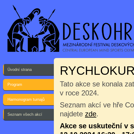
RYCHLOKURZ
Úvodní strana
Tato akce se konala za
Program
v roce 2024.
Harmonogram turnajů
Seznam akcí ve hře Co
najdete
zde
.
Seznam všech akcí
Akce se uskuteční v 