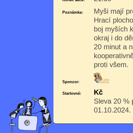
Myši mají pr
Poznámka:
Hrací plocho
boj myších k
okraj i do dě
20 minut a n
kooperativně
proti všem.
Sponzor:
Kč
Startovné:
Sleva 20 % p
01.10.2024.