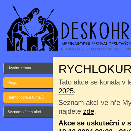
RYCHLOKURZ
Úvodní strana
Tato akce se konala v l
Program
2025
.
Harmonogram turnajů
Seznam akcí ve hře Myš
najdete
zde
.
Seznam všech akcí
Akce se uskuteční v 