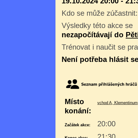
19.10.2024 20:00 - 21:
Kdo se může zúčastnit
Výsledky této akce se
nezapočítávají do
Pět
Trénovat i naučit se pr
Není potřeba hlásit s
Místo
vchod A, Klementinum,
konání:
20:00
Začátek akce:
21:30
Konec akce: