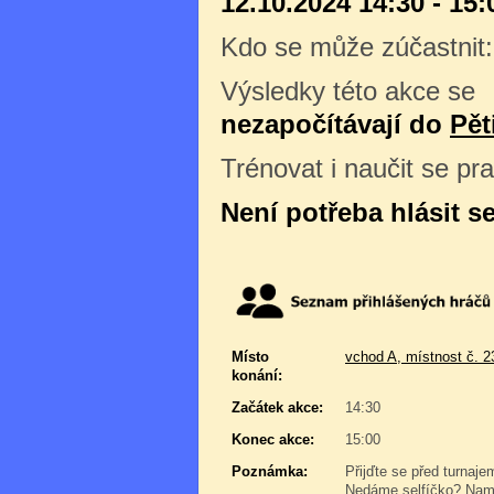
12.10.2024 14:30 - 15:
Kdo se může zúčastnit
Výsledky této akce se
nezapočítávají do
Pět
Trénovat i naučit se pr
Není potřeba hlásit s
Místo
vchod A, místnost č. 2
konání:
Začátek akce:
14:30
Konec akce:
15:00
Poznámka:
Přijďte se před turnaje
Nedáme selfíčko? Namyš