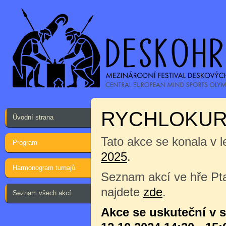
RYCHLOKURZ
Úvodní strana
Tato akce se konala v l
Program
2025
.
Harmonogram turnajů
Seznam akcí ve hře Pta
najdete
zde
.
Seznam všech akcí
Akce se uskuteční v 