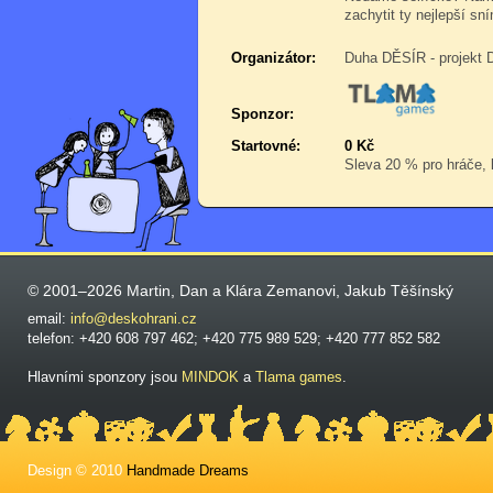
zachytit ty nejlepší sn
Organizátor:
Duha DĚSÍR - projekt 
Sponzor:
Startovné:
0 Kč
Sleva 20 % pro hráče, k
© 2001–2026 Martin, Dan a Klára Zemanovi, Jakub Těšínský
email:
info@deskohrani.cz
telefon: +420 608 797 462; +420 775 989 529; +420 777 852 582
Hlavními sponzory jsou
MINDOK
a
Tlama games
.
Design © 2010
Handmade Dreams