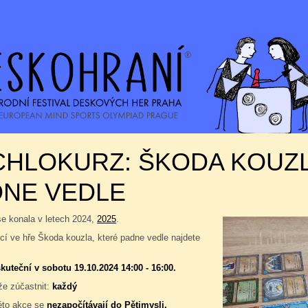
CHLOKURZ: ŠKODA KOUZL
DNE VEDLE
se konala v letech 2024,
2025
.
í ve hře Škoda kouzla, které padne vedle najdete
kuteční v sobotu 19.10.2024 14:00 - 16:00.
e zúčastnit:
každý
éto akce se
nezapočítávají do
Pětimysli
.