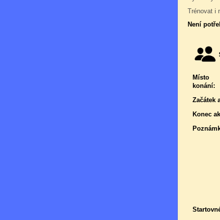
Trénovat i 
Není potře
Místo
konání:
Začátek 
Konec ak
Poznámk
Startovn