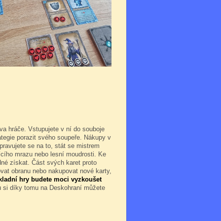
va hráče. Vstupujete v ní do souboje
rategie porazit svého soupeře. Nákupy v
pravujete se na to, stát se mistrem
ícího mrazu nebo lesní moudrosti. Ke
né získat. Část svých karet proto
ovat obranu nebo nakupovat nové karty,
kladní hry budete moci vyzkoušet
 si díky tomu na Deskohraní můžete