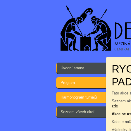
RY
Úvodní strana
PA
Program
Tato akce 
Harmonogram turnajů
Seznam akc
zde
.
Seznam všech akcí
Akce se us
Kdo se můž
Výsledky t