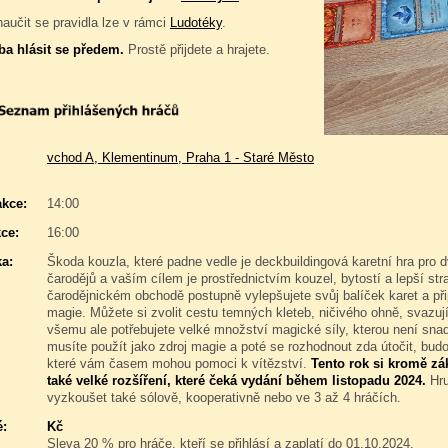
naučit se pravidla lze v rámci
Ludotéky
.
ba hlásit se předem.
Prostě přijdete a hrajete.
vchod A, Klementinum, Praha 1 - Staré Město
akce:
14:00
ce:
16:00
a:
Škoda kouzla, které padne vedle je deckbuildingová karetní hra pro d
čarodějů a vaším cílem je prostřednictvím kouzel, bytostí a lepší st
čarodějnickém obchodě postupně vylepšujete svůj balíček karet a při
magie. Můžete si zvolit cestu temných kleteb, ničivého ohně, svazuj
všemu ale potřebujete velké množství magické síly, kterou není snad
musíte použít jako zdroj magie a poté se rozhodnout zda útočit, bud
které vám časem mohou pomoci k vítězství.
Tento rok si kromě zá
také velké rozšíření, které čeká vydání během listopadu 2024.
Hru
vyzkoušet také sólově, kooperativně nebo ve 3 až 4 hráčích.
é:
Kč
Sleva 20 % pro hráče, kteří se přihlásí a zaplatí do 01.10.2024.