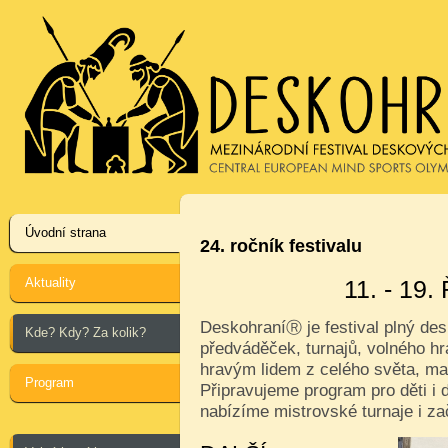
Úvodní strana
24. ročník festivalu
Aktuality
11. - 19
Deskohraní
je festival plný de
Ⓡ
Kde? Kdy? Za kolik?
předváděček, turnajů, volného hr
hravým lidem z celého světa, ma
Program
Připravujeme program pro děti i d
nabízíme mistrovské turnaje i za