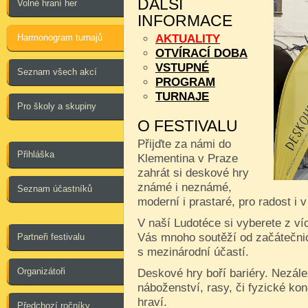
DALŠÍ
Volné hraní her
INFORMACE
Harmonogram turnajů
AKTUALITY
OTVÍRACÍ DOBA
VSTUPNÉ
Seznam všech akcí
PROGRAM
TURNAJE
Pro školy a skupiny
O FESTIVALU
Přijďte za námi do
Přihláška
Klementina v Praze
zahrát si deskové hry
známé i neznámé,
Seznam účastníků
moderní i prastaré, pro radost i 
V naší Ludotéce si vyberete z ví
Vás mnoho soutěží od začátečnic
Partneři festivalu
s mezinárodní účastí.
Organizátoři
Deskové hry boří bariéry. Nezále
náboženství, rasy, či fyzické kon
hraví.
Předchozí ročníky