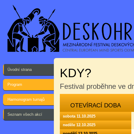
KDY?
Úvodní strana
Program
Festival proběhne ve 
Harmonogram turnajů
OTEVÍRACÍ DOBA
Seznam všech akcí
sobota 11.10.2025
neděle 12.10.2025
pondělí 13.10.2025