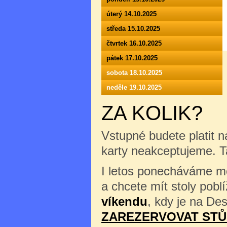
úterý 14.10.2025
středa 15.10.2025
čtvrtek 16.10.2025
pátek 17.10.2025
sobota 18.10.2025
neděle 19.10.2025
ZA KOLIK?
Vstupné budete platit n
karty neakceptujeme. 
I letos ponecháváme mož
a chcete mít stoly pob
víkendu
, kdy je na Des
ZAREZERVOVAT STŮ