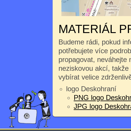
MATERIÁL P
Budeme rádi, pokud inf
potřebujete více podrobn
propagovat, neváhejte n
neziskovou akcí, takže
vybírat velice zdrženliv
logo Deskohraní
PNG logo Deskohr
JPG logo Deskohran