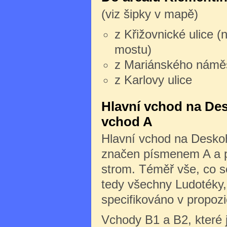
(viz šipky v mapě)
z Křižovnické ulice (
mostu)
z Mariánského námě
z Karlovy ulice
Hlavní vchod na Des
vchod A
Hlavní vchod na Deskoh
značen písmenem A a po
strom. Téměř vše, co s
tedy všechny Ludotéky, 
specifikováno v propozi
Vchody B1 a B2, které 