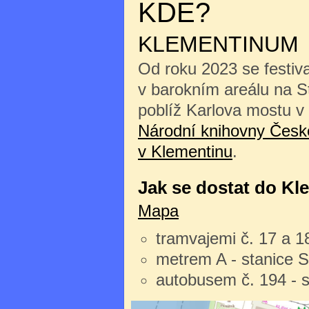
KDE?
KLEMENTINUM
Od roku 2023 se festiv
v barokním areálu na 
poblíž Karlova mostu v
Národní knihovny České
v Klementinu
.
Jak se dostat do Kl
Mapa
tramvajemi č. 17 a 1
metrem A - stanice 
autobusem č. 194 - 