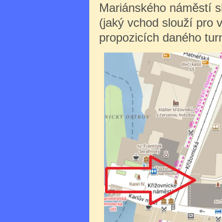
Mariánského náměstí sl
(jaký vchod slouží pro 
propozicích daného turn