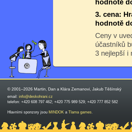
hodnotě do
3. cena: H
hodnotě do
Ceny v uve
účastníků 
3 nejlepší i
© 2001–2026 Martin, Dan a Klára Zemanovi, Jakub Těšínský
email:
info@deskohrani.cz
telefon: +420 608 797 462; +420 775 989 529; +420 777 852 582
Hlavními sponzory jsou
MINDOK
a
Tlama games
.