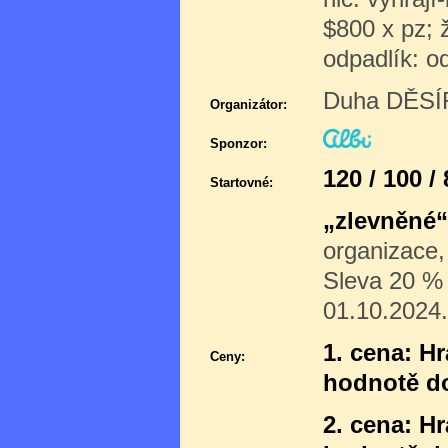
$800 x pz; ž
odpadlík: od
Duha DĚSÍR
Organizátor:
Sponzor:
120 / 100 /
Startovné:
„zlevněné“
organizace,
Sleva 20 % p
01.10.2024.
1. cena: H
Ceny:
hodnotě d
2. cena: H