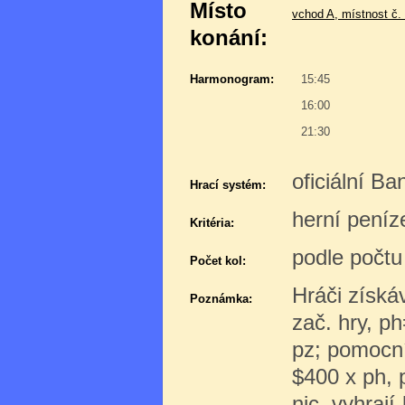
Místo
vchod A, místnost č.
konání:
Harmonogram:
15:45
16:00
21:30
oficiální B
Hrací systém:
herní peníz
Kritéria:
podle počtu
Počet kol:
Hráči získáv
Poznámka:
zač. hry, ph
pz; pomocní
$400 x ph, 
nic. vyhrají