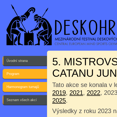
5. MISTROV
Úvodní strana
CATANU JUN
Program
Tato akce se konala v 
Harmonogram turnajů
2019
,
2021
,
2022
, 202
2025
.
Seznam všech akcí
Výsledky z roku 2023 