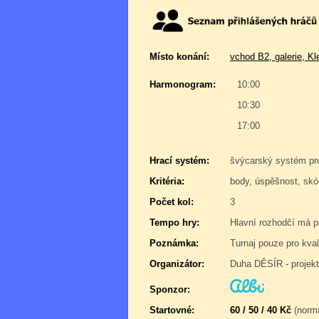
Místo konání:
vchod B2, galerie, K
Harmonogram:
10:00
10:30
17:00
Hrací systém:
švýcarský systém pr
Kritéria:
body, úspěšnost, skór
Počet kol:
3
Tempo hry:
Hlavní rozhodčí má pr
Poznámka:
Turnaj pouze pro kval
Organizátor:
Duha DĚSÍR - projek
Sponzor:
Startovné:
60 / 50 / 40 Kč
(normá