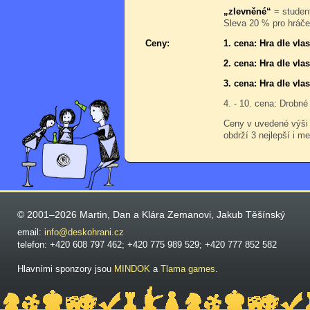
„zlevněné“
= student
Sleva 20 % pro hráče,
Ceny:
1. cena: Hra dle vl
2. cena: Hra dle vla
3. cena: Hra dle vla
4. - 10. cena: Drobné
Ceny v uvedené výši
obdrží 3 nejlepší i me
© 2001–2026 Martin, Dan a Klára Zemanovi, Jakub Těšínský
email:
info@deskohrani.cz
telefon: +420 608 797 462; +420 775 989 529; +420 777 852 582
Hlavními sponzory jsou
MINDOK
a
Tlama games
.