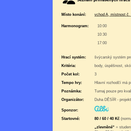
Místo konání:
vchod A, místnost č.
Harmonogram:
10:00
10:30
17:00
Hrací systém:
švýcarský systém pr
Kritéria:
body, úspěšnost, skór
Počet kol:
3
Tempo hry:
Hlavní rozhodčí má pr
Poznámka:
Turnaj pouze pro kval
Organizátor:
Duha DĚSÍR - projek
Sponzor:
Startovné:
80 / 60 / 40 Kč
(normá
„zlevněné“
= student