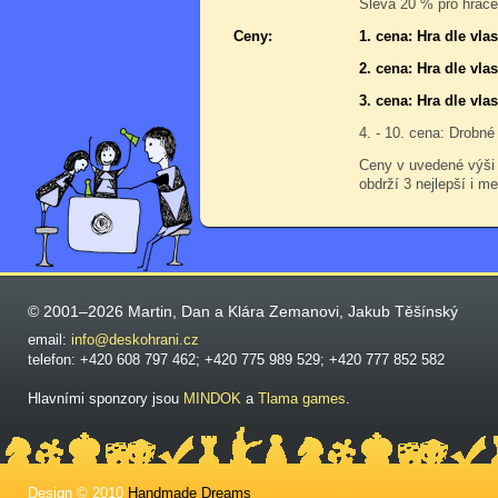
Sleva 20 % pro hráče,
Ceny:
1. cena: Hra dle vl
2. cena: Hra dle vl
3. cena: Hra dle vl
4. - 10. cena: Drobné
Ceny v uvedené výši
obdrží 3 nejlepší i me
© 2001–2026 Martin, Dan a Klára Zemanovi, Jakub Těšínský
email:
info@deskohrani.cz
telefon: +420 608 797 462; +420 775 989 529; +420 777 852 582
Hlavními sponzory jsou
MINDOK
a
Tlama games
.
Design © 2010
Handmade Dreams