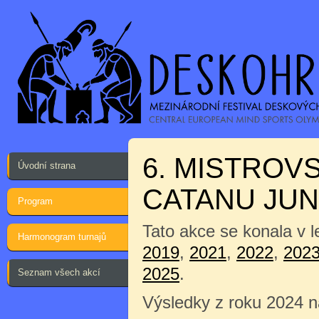
6. MISTROV
Úvodní strana
CATANU JUN
Program
Tato akce se konala v 
Harmonogram turnajů
2019
,
2021
,
2022
,
202
2025
.
Seznam všech akcí
Výsledky z roku 2024 