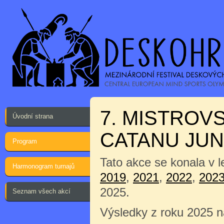
7. MISTROV
Úvodní strana
CATANU JUN
Program
Tato akce se konala v 
Harmonogram turnajů
2019
,
2021
,
2022
,
202
2025.
Seznam všech akcí
Výsledky z roku 2025 