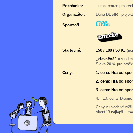
Poznámka:
Turnaj pouze pro kval
Organizátor:
Duha DĚSÍR - projek
Sponzoři:
Startovné:
150 / 100 / 50 Kč
(nor
„zlevněné“
= student
Sleva 20 % pro hráče,
Ceny:
1. cena: Hra od spo
2. cena: Hra od spo
3. cena: Hra od spo
4. - 10. cena: Drobné
Ceny v uvedené výši
obdrží 3 nejlepší i me