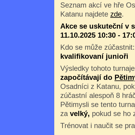
Seznam akcí ve hře Os
Katanu najdete
zde
.
Akce se uskuteční v 
11.10.2025 10:30 - 17:
Kdo se může zúčastnit
kvalifikovaní junioři
Výsledky tohoto turnaje
započítávají do
Pětim
Osadníci z Katanu, pok
zúčastní alespoň 8 hráč
Pětimysli se tento turn
za
velký,
pokud se ho z
Trénovat i naučit se pr