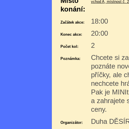
Místo
vchod A, místnost č. 
konání:
18:00
Začátek akce:
20:00
Konec akce:
2
Počet kol:
Chcete si zah
Poznámka:
poznáte nové
příčky, ale c
nechcete hr
Pak je MINIt
a zahrajete 
ceny.
Duha DĚSÍR 
Organizátor: