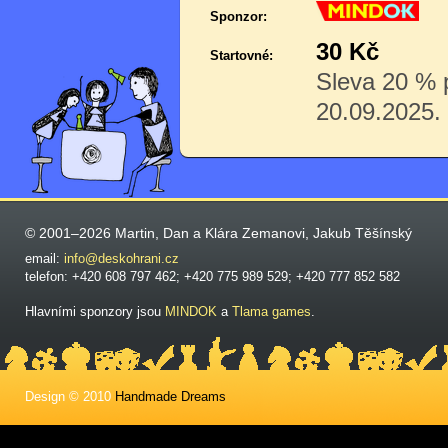
Sponzor:
30 Kč
Startovné:
Sleva 20 % p
20.09.2025.
© 2001–2026 Martin, Dan a Klára Zemanovi, Jakub Těšínský
email:
info@deskohrani.cz
telefon: +420 608 797 462; +420 775 989 529; +420 777 852 582
Hlavními sponzory jsou
MINDOK
a
Tlama games
.
Design © 2010
Handmade Dreams