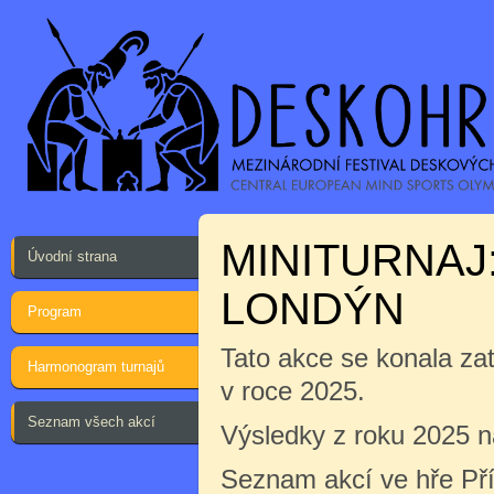
MINITURNAJ:
Úvodní strana
LONDÝN
Program
Tato akce se konala za
Harmonogram turnajů
v roce 2025.
Seznam všech akcí
Výsledky z roku 2025 
Seznam akcí ve hře Pří