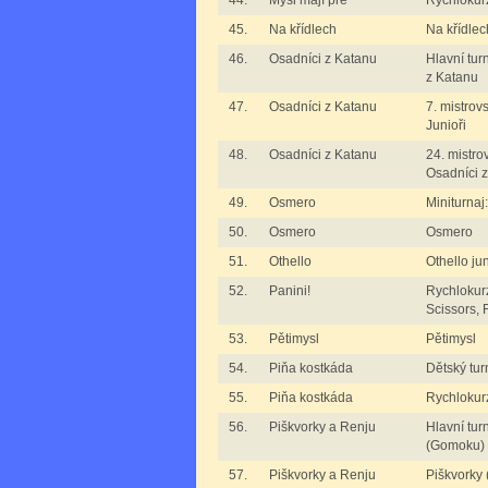
44.
Myši mají pré
Rychlokurz
45.
Na křídlech
Na křídlec
46.
Osadníci z Katanu
Hlavní tur
z Katanu
47.
Osadníci z Katanu
7. mistrov
Junioři
48.
Osadníci z Katanu
24. mistro
Osadníci 
49.
Osmero
Miniturna
50.
Osmero
Osmero
51.
Othello
Othello jun
52.
Panini!
Rychlokurz
Scissors, F
53.
Pětimysl
Pětimysl
54.
Piňa kostkáda
Dětský tur
55.
Piňa kostkáda
Rychlokur
56.
Piškvorky a Renju
Hlavní tur
(Gomoku)
57.
Piškvorky a Renju
Piškvorky