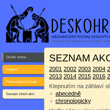
SEZNAM AKC
Úvodní strana
2001
2002
2003
2004
Program
2013
2014
2015
2016
Harmonogram turnajů
Klepnutím na záhlaví sl
abecedně
Seznam všech akcí
chronologicky