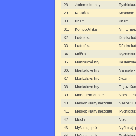
28.
Jedeme bomby!
Rychlokur
29.
Kaskádie
Kaskádie
30.
Knarr
Knarr
31.
Kombo Afrika
Miniturnaj
32.
Ludotéka
Dětská lu
33.
Ludotéka
Dětská lud
34.
Máčka
Rychlokur
35.
Mankalové hry
Bestemshe
36.
Mankalové hry
Mangala -
37.
Mankalové hry
Oware
38.
Mankalové hry
Toguz Kum
39.
Mars: Teraformace
Mars: Ter
40.
Mesos: Klany mezolitu
Mesos: Kl
41.
Mesos: Klany mezolitu
Rychlokurz
42.
Města
Města
43.
Myši mají pré
Myši mají 