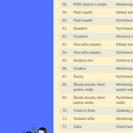
58.
Příští stanice Londýn
Miniturnaj
59.
Ptačí napětí
Dětský tur
60.
Ptačí napětí
Rychlokurz
61.
Quartino
Rychlokurz
62.
Scrabble
Minutový 
63.
Slon přes palubu
Dětský tur
64.
Slon přes palubu
Rychlokur
65.
Smíšený les
Smíšený l
66.
Sneferu
Miniturnaj
67.
Šachy
Rychlokurz
68.
Škoda kouzla, které
Miniturnaj
padne vedle
padne ved
69.
Škoda kouzla, které
Rychlokur
padne vedle
vedle
70.
Ticket to Ride
Jízdenky, 
71.
Toulavé věže
Miniturnaj
72.
Zatre
Hlavní tur