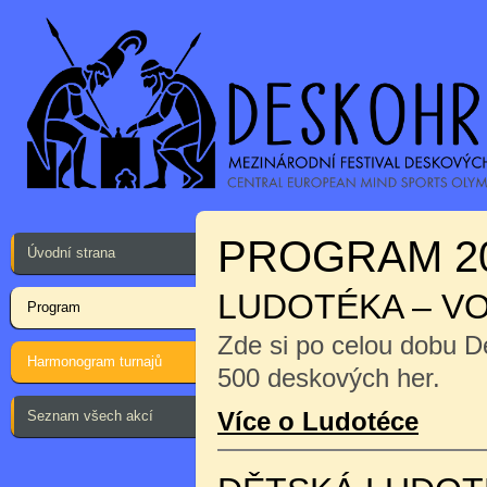
PROGRAM 2
Úvodní strana
LUDOTÉKA – V
Program
Zde si po celou dobu D
Harmonogram turnajů
500 deskových her.
Více o Ludotéce
Seznam všech akcí