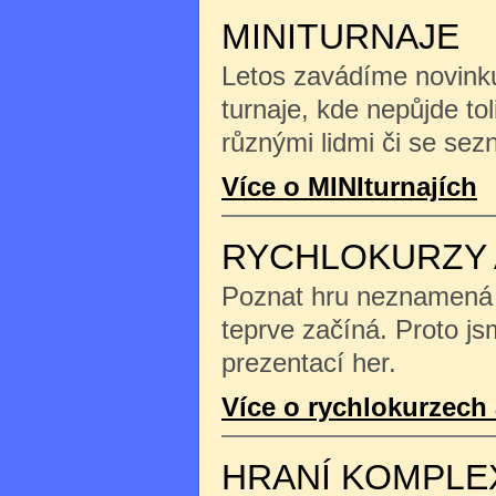
MINITURNAJE
Letos zavádíme novinku
turnaje, kde nepůjde tol
různými lidmi či se se
Více o MINIturnajích
RYCHLOKURZY 
Poznat hru neznamená na
teprve začíná. Proto js
prezentací her.
Více o rychlokurzech 
HRANÍ KOMPLE