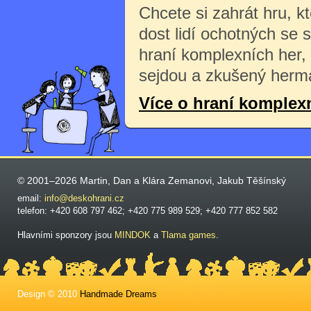
Chcete si zahrát hru, k
dost lidí ochotných se 
hraní komplexních her,
sejdou a zkušený herma
Více o hraní komplex
© 2001–2026 Martin, Dan a Klára Zemanovi, Jakub Těšínský
email:
info@deskohrani.cz
telefon: +420 608 797 462; +420 775 989 529; +420 777 852 582
Hlavními sponzory jsou
MINDOK
a
Tlama games
.
Design © 2010
Handmade Dreams