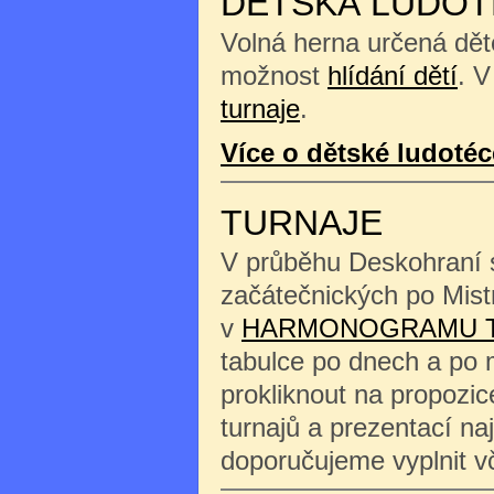
DĚTSKÁ LUDOT
Volná herna určená děte
možnost
hlídání dětí
. V
turnaje
.
Více o dětské ludotéc
TURNAJE
V průběhu Deskohraní s
začátečnických po Mist
v
HARMONOGRAMU 
tabulce po dnech a po 
prokliknout na propozi
turnajů a prezentací na
doporučujeme vyplnit 