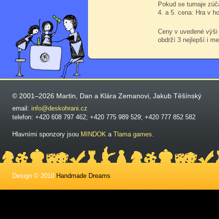
Pokud se turnaje zúč
4. a 5. cena: Hra v h
Ceny v uvedené výši
obdrží 3 nejlepší i me
© 2001–2026 Martin, Dan a Klára Zemanovi, Jakub Těšínský
email:
info@deskohrani.cz
telefon: +420 608 797 462; +420 775 989 529; +420 777 852 582
Hlavními sponzory jsou
MINDOK
a
Tlama games
.
Design © 2010
Handmade Dreams