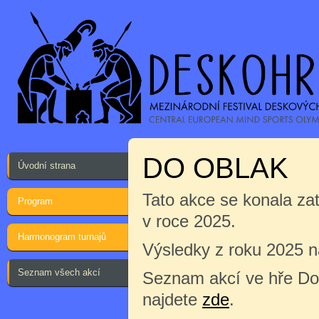
DO OBLAK
Úvodní strana
Tato akce se konala za
Program
v roce 2025.
Harmonogram turnajů
Výsledky z roku 2025 
Seznam všech akcí
Seznam akcí ve hře Do
najdete
zde
.