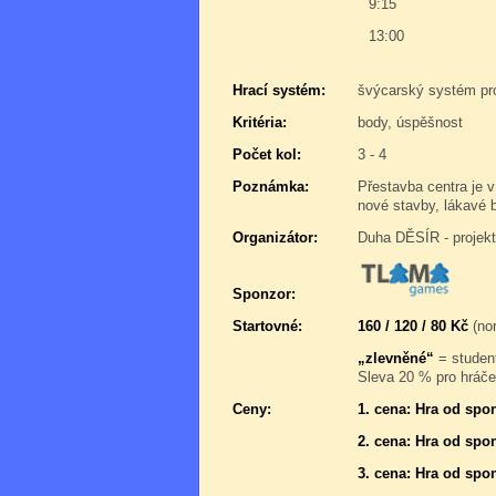
9:15
13:00
Hrací systém:
švýcarský systém pr
Kritéria:
body, úspěšnost
Počet kol:
3 - 4
Poznámka:
Přestavba centra je 
nové stavby, lákavé 
Organizátor:
Duha DĚSÍR - projek
Sponzor:
Startovné:
160 / 120 / 80 Kč
(nor
„zlevněné“
= student
Sleva 20 % pro hráče,
Ceny:
1. cena: Hra od spo
2. cena: Hra od spo
3. cena: Hra od spo