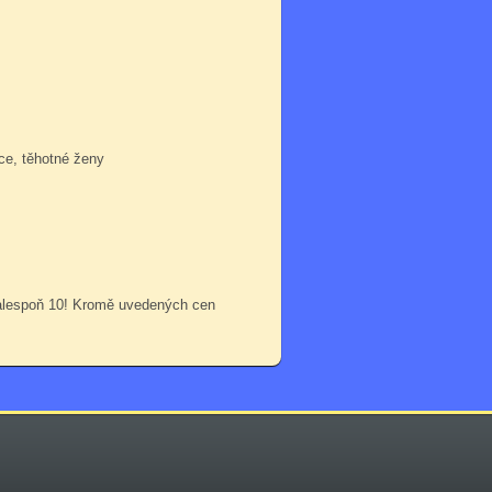
ce, těhotné ženy
 alespoň 10! Kromě uvedených cen