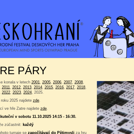
TRE PÁRY
se konala v letech
2001
,
2005
,
2006
,
2007
,
2008
,
,
2011
,
2012
,
2013
,
2014
,
2015
,
2016
,
2017
,
2018
,
,
2022
,
2023
,
2024
, 2025.
 roku 2025 najdete
zde
.
í ve hře Zatre najdete
zde
.
kuteční v sobotu 11.10.2025 14:15 - 16:30.
e zúčastnit:
každý
ohoto turnaje se
započítávají do
Pětimysli
za hru