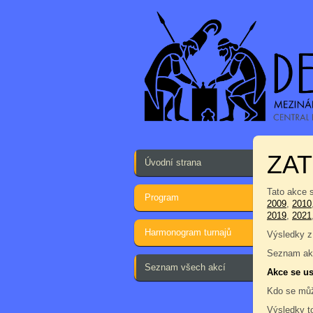
ZA
Úvodní strana
Tato akce 
Program
2009
,
2010
2019
,
2021
Harmonogram turnajů
Výsledky z
Seznam akc
Seznam všech akcí
Akce se us
Kdo se můž
Výsledky t