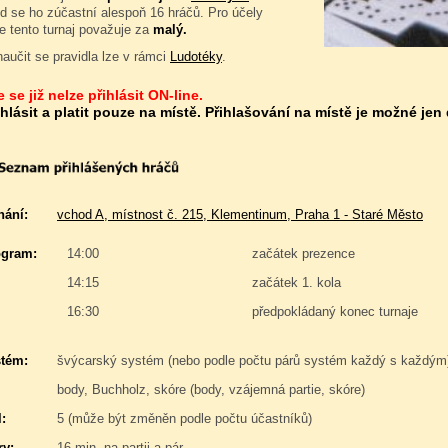
d se ho zúčastní alespoň 16 hráčů. Pro účely
e tento turnaj považuje za
malý.
naučit se pravidla lze v rámci
Ludotéky
.
 se již nelze přihlásit ON-line.
ihlásit a platit pouze na místě. Přihlašování na místě je možné jen
nání:
vchod A, místnost č. 215, Klementinum, Praha 1 - Staré Město
gram:
14:00
začátek prezence
14:15
začátek 1. kola
16:30
předpokládaný konec turnaje
stém:
švýcarský systém (nebo podle počtu párů systém každý s každým
body, Buchholz, skóre (body, vzájemná partie, skóre)
:
5 (může být změněn podle počtu účastníků)
y:
16 min. na partii a pár