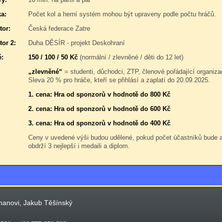
a:
Počet kol a herní systém mohou být upraveny podle počtu hráčů.
tor:
Česká federace Zatre
tor 2:
Duha DĚSÍR - projekt Deskohraní
é:
150 / 100 / 50 Kč
(normální / zlevněné / děti do 12 let)
„zlevněné“
= studenti, důchodci, ZTP, členové pořádající organiza
Sleva 20 % pro hráče, kteří se přihlásí a zaplatí do 20.09.2025.
1. cena: Hra od sponzorů v hodnotě do 800 Kč
2. cena: Hra od sponzorů v hodnotě do 600 Kč
3. cena: Hra od sponzorů v hodnotě do 400 Kč
Ceny v uvedené výši budou udělené, pokud počet účastníků bude
obdrží 3 nejlepší i medaili a diplom.
manovi, Jakub Těšínský