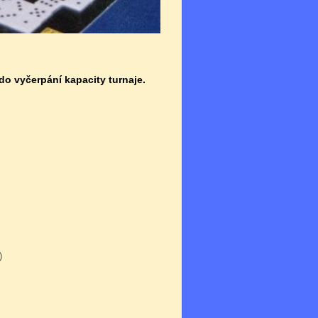
 do vyčerpání kapacity turnaje.
)