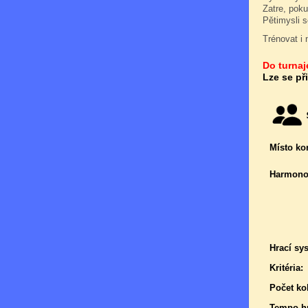
Zatre, poku
Pětimysli s
Trénovat i 
Do turnaje
Lze se př
Místo ko
Harmono
Hrací sy
Kritéria:
Počet kol
Tempo hr