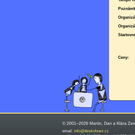
Poznámk
Organizá
Organizá
Startovn
Ceny:
© 2001–2026 Martin, Dan a Klára Ze
email:
info@deskohrani.cz